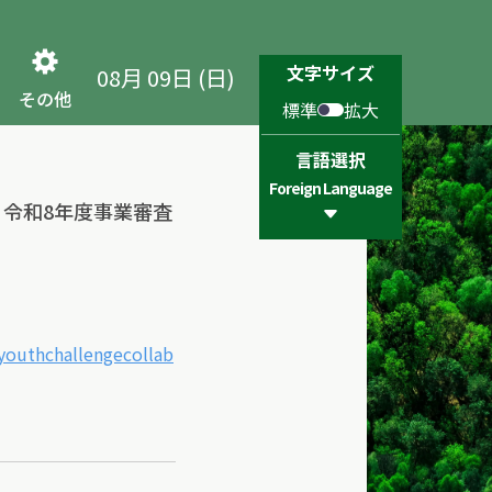
文字サイズ
08月 09日 (日)
その他
標準
拡大
言語選択
Foreign Language
令和8年度事業審査
8youthchallengecollab