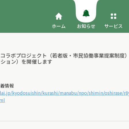
ホーム
お知らせ
サービス
！コラボプロジェクト（若者版・市民協働事業提案制度）
ーション）を開催します
着情報
dai.jp/kyodosuishin/kurashi/manabu/npo/shimin/oshirase/r
tml